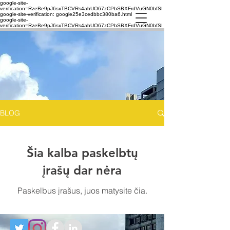
google-site-
verification=RzeBe9pJ6sxTBCVRs4ahUO67zCPbSBXFrdVuGN0bfSI
google-site-verification: google25e3cedbbc380ba6.html
google-site-
verification=RzeBe9pJ6sxTBCVRs4ahUO67zCPbSBXFrdVuGN0bfSI
BLOG
Šia kalba paskelbtų
įrašų dar nėra
Paskelbus įrašus, juos matysite čia.