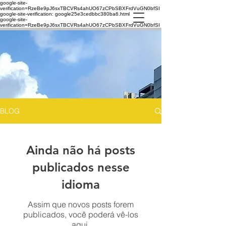
google-site-
verification=RzeBe9pJ6sxTBCVRs4ahUO67zCPbSBXFrdVuGN0bfSI
google-site-verification: google25e3cedbbc380ba6.html
google-site-
verification=RzeBe9pJ6sxTBCVRs4ahUO67zCPbSBXFrdVuGN0bfSI
BLOG
Ainda não há posts
publicados nesse
idioma
Assim que novos posts forem
publicados, você poderá vê-los
aqui.