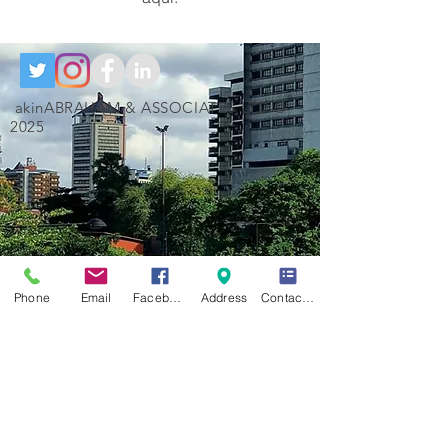
akinABRAHAM & ASSOCIATES LTD ©
2025
Phone
Email
Facebook
Address
Contact Form